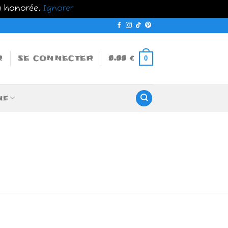
a honorée.
Ignorer
R
SE CONNECTER
0,00
€
0
NE