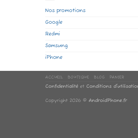
Nos promotions
Google
Redmi
Samsung
iPhone
ACCUEIL
BOUTIQUE
BLOG
PANIER
Confidentialité
et
Conditions d'utilisatio
Copyright 2026 ©
AndroidPhone.fr