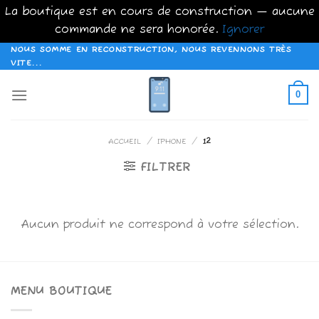
La boutique est en cours de construction — aucune
commande ne sera honorée.
Ignorer
Passer
NOUS SOMME EN RECONSTRUCTION, NOUS REVENNONS TRÈS
VITE...
au
contenu
0
ACCUEIL
/
IPHONE
/
12
FILTRER
Aucun produit ne correspond à votre sélection.
MENU BOUTIQUE