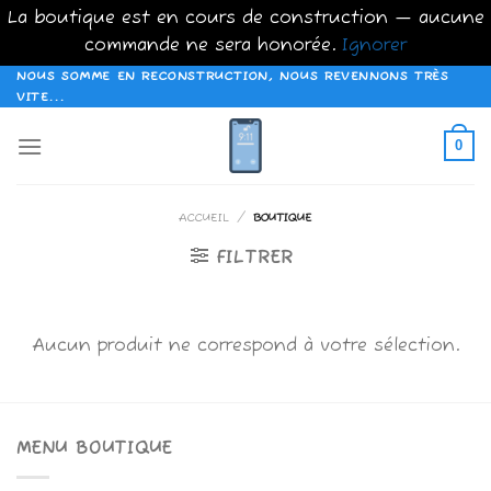
La boutique est en cours de construction — aucune
commande ne sera honorée.
Ignorer
Passer
NOUS SOMME EN RECONSTRUCTION, NOUS REVENNONS TRÈS
VITE...
au
contenu
0
ACCUEIL
/
BOUTIQUE
FILTRER
Aucun produit ne correspond à votre sélection.
MENU BOUTIQUE