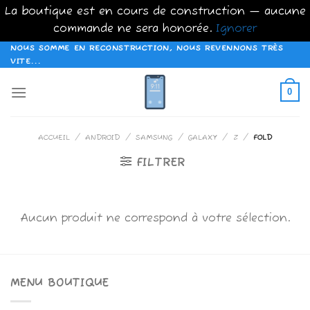
La boutique est en cours de construction — aucune
commande ne sera honorée.
Ignorer
Passer
NOUS SOMME EN RECONSTRUCTION, NOUS REVENNONS TRÈS
VITE...
au
contenu
0
ACCUEIL
/
ANDROID
/
SAMSUNG
/
GALAXY
/
Z
/
FOLD
FILTRER
Aucun produit ne correspond à votre sélection.
MENU BOUTIQUE