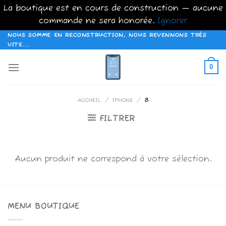
La boutique est en cours de construction — aucune
commande ne sera honorée.
Ignorer
Passer
NOUS SOMME EN RECONSTRUCTION, NOUS REVENNONS TRÈS
VITE...
au
contenu
0
ACCUEIL
/
IPHONE
/
8
FILTRER
Aucun produit ne correspond à votre sélection.
MENU BOUTIQUE