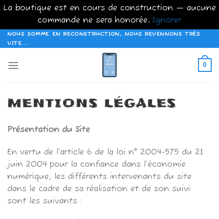
La boutique est en cours de construction — aucune
commande ne sera honorée.
Ignorer
Passer
NOUS SOMME EN RECONSTRUCTION, NOUS REVENNONS TRÈS
VITE...
au
contenu
0
MENTIONS LÉGALES
Présentation du Site
En vertu de l’article 6 de la loi n° 2004-575 du 21
juin 2004 pour la confiance dans l’économie
numérique, les différents intervenants du site
dans le cadre de sa réalisation et de son suivi
sont les suivants :